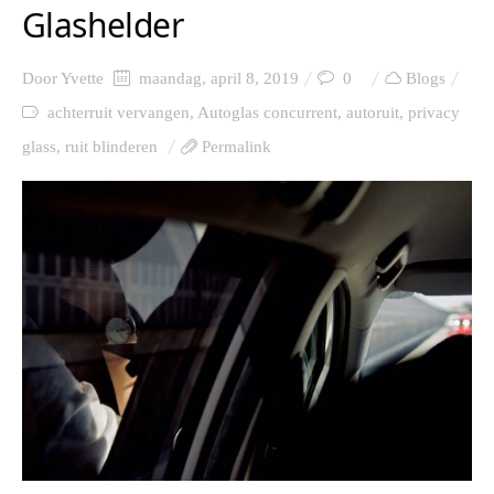
Glashelder
Door
Yvette
maandag, april 8, 2019
0
Blogs
achterruit vervangen
,
Autoglas concurrent
,
autoruit
,
privacy
glass
,
ruit blinderen
Permalink