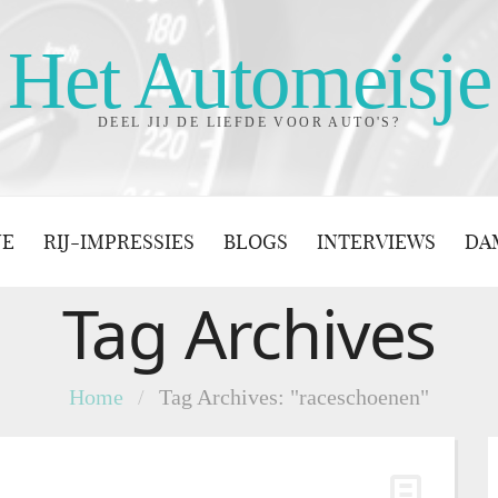
Het Automeisje
DEEL JIJ DE LIEFDE VOOR AUTO'S?
JE
RIJ-IMPRESSIES
BLOGS
INTERVIEWS
DA
Tag Archives
Home
/
Tag Archives: "raceschoenen"