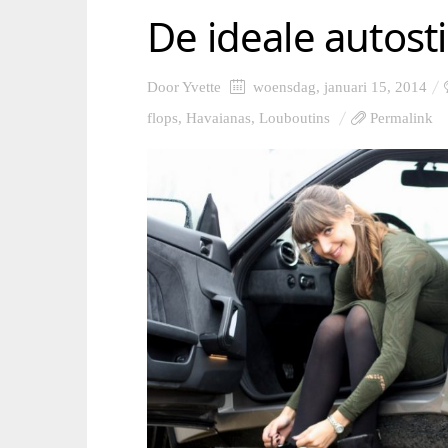
De ideale autosti
Door
Yvette
woensdag, januari 15, 2014
flops
,
Havaianas
,
Louboutins
Permalink