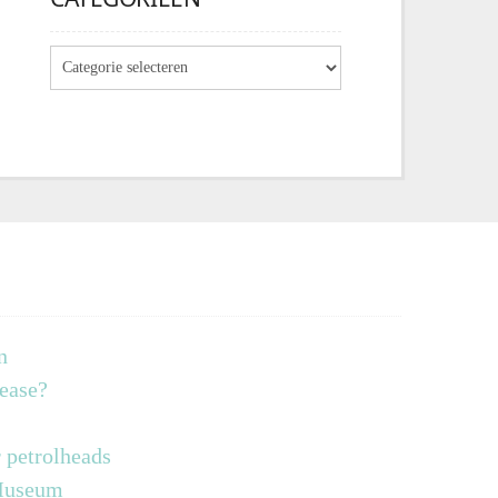
n
lease?
 petrolheads
 Museum