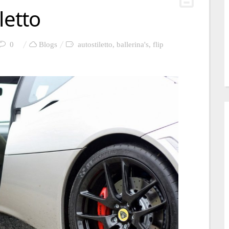
letto
0
Blogs
autostiletto
,
ballerina's
,
flip