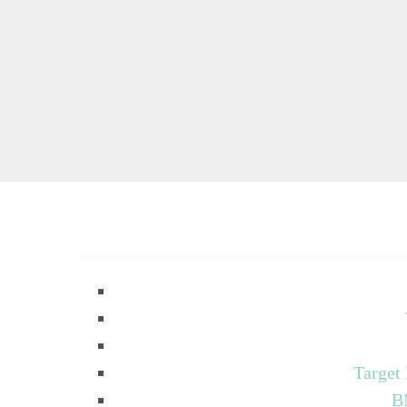
Target
B