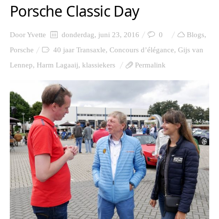
Porsche Classic Day
Door
Yvette
donderdag, juni 23, 2016
0
Blogs
,
Porsche
40 jaar Transaxle
,
Concours d’élégance
,
Gijs van
Lennep
,
Harm Lagaaij
,
klassiekers
Permalink