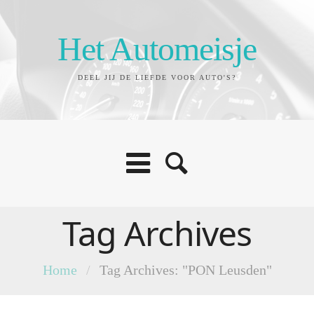
Het Automeisje
DEEL JIJ DE LIEFDE VOOR AUTO'S?
Tag Archives
Home
/
Tag Archives: "PON Leusden"