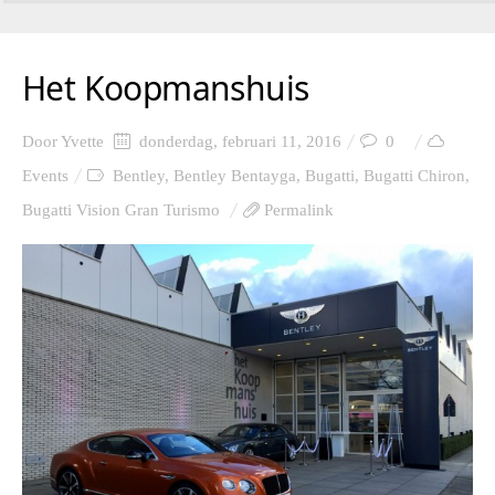
Het Koopmanshuis
Door
Yvette
donderdag, februari 11, 2016
0
Events
Bentley
,
Bentley Bentayga
,
Bugatti
,
Bugatti Chiron
,
Bugatti Vision Gran Turismo
Permalink