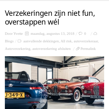
Verzekeringen zijn niet fun,
overstappen wél
Door
Yvette
maandag, augustus 13, 2018
0
Blogs
aanvullende dekkingen
,
All risk
,
autoverzekeraar
,
Autoverzekering
,
autoverzekering afsluiten
Permalink