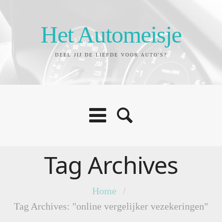
Het Automeisje
DEEL JIJ DE LIEFDE VOOR AUTO'S?
Tag Archives
Home
/
Tag Archives: "online vergelijker vezekeringen"