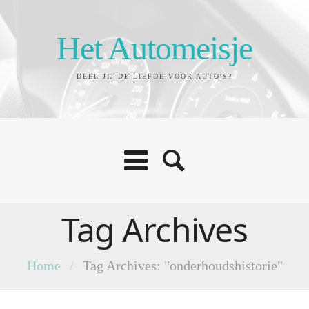
Het Automeisje
DEEL JIJ DE LIEFDE VOOR AUTO'S?
Tag Archives
Home
/
Tag Archives: "onderhoudshistorie"