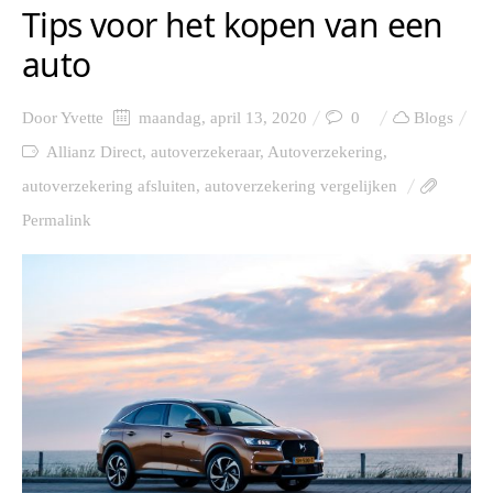
Tips voor het kopen van een
auto
Door
Yvette
maandag, april 13, 2020
0
Blogs
Allianz Direct
,
autoverzekeraar
,
Autoverzekering
,
autoverzekering afsluiten
,
autoverzekering vergelijken
Permalink