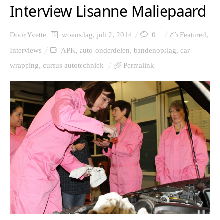
Interview Lisanne Maliepaard
Door
Yvette
woensdag, juli 2, 2014
0
Featured
,
Interviews
APK
,
auto-onderdelen
,
bandenopslag
,
car-
wrapping
,
cursus autotechniek
Permalink