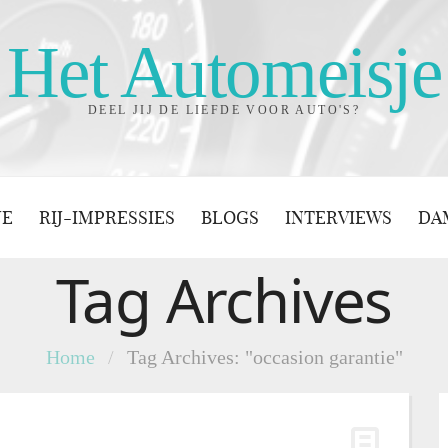
Het Automeisje
DEEL JIJ DE LIEFDE VOOR AUTO'S?
JE
RIJ-IMPRESSIES
BLOGS
INTERVIEWS
DA
Tag Archives
Home
/
Tag Archives: "occasion garantie"