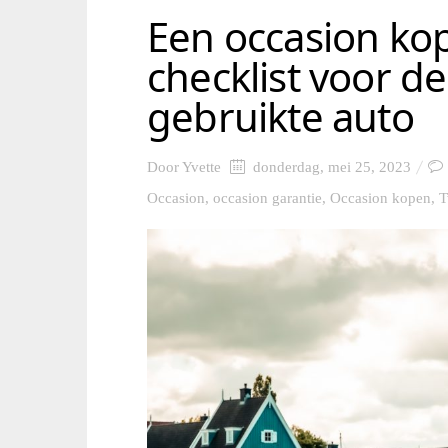
Een occasion kope
checklist voor d
gebruikte auto
Door
Yvette
donderdag, mei 25, 2023
Occasion
,
occasion garantie
,
Occasion kopen
,
T