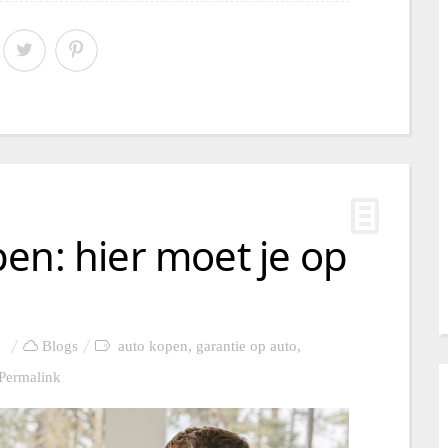
en: hier moet je op
Blogs
auto kopen
,
garantie op auto
,
Permalink