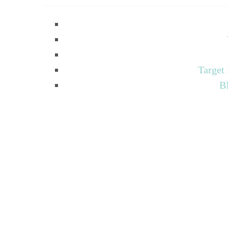
Target
B