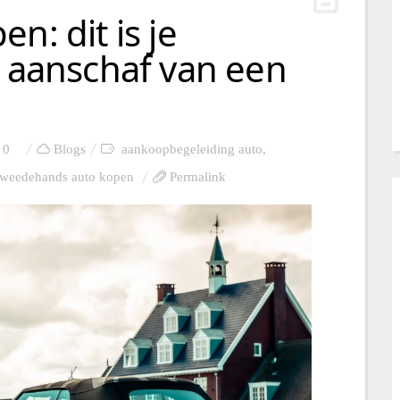
n: dit is je
e aanschaf van een
0
Blogs
aankoopbegeleiding auto
,
weedehands auto kopen
Permalink