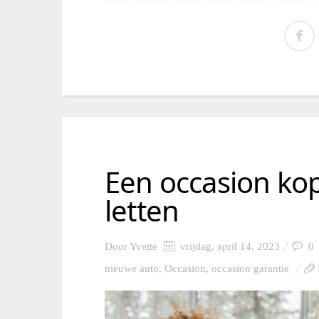
Een occasion kop
letten
Door
Yvette
vrijdag, april 14, 2023
0
nieuwe auto
,
Occasion
,
occasion garantie