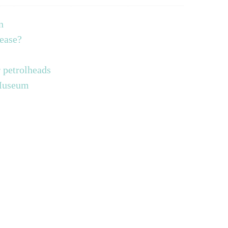
n
lease?
 petrolheads
 Museum