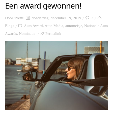
Een award gewonnen!
Door
Yvette
donderdag, december 19, 2019
2
Blogs
Auto Award
,
Auto Media
,
automeisje
,
Nationale Auto
Awards
,
Nominatie
Permalink