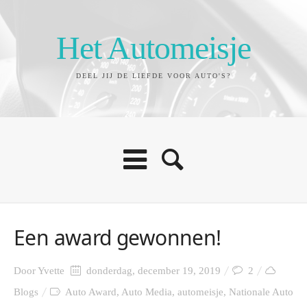
Het Automeisje
DEEL JIJ DE LIEFDE VOOR AUTO'S?
Een award gewonnen!
Door
Yvette
donderdag, december 19, 2019
2
Blogs
Auto Award
,
Auto Media
,
automeisje
,
Nationale Auto