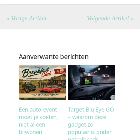
« Vorige Artikel
Volgende Artikel »
Aanverwante berichten
Een auto-event
Target Blu Eye GO
moet je voelen,
– waarom deze
niet alleen
gadget zo
bijwonen
populair is onder
petrolheads