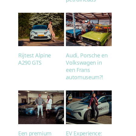
Rijtest Alpine
Audi, Porsche en
A290 GTS
Volkswagen in
een Frans
automuseum?!
Een premium
EV Experience: