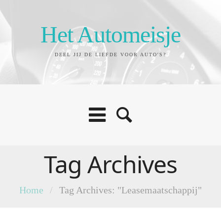
Het Automeisje
DEEL JIJ DE LIEFDE VOOR AUTO'S?
Tag Archives
Home
/
Tag Archives: "Leasemaatschappij"