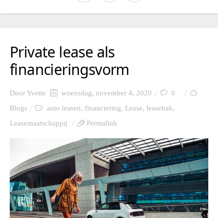
Private lease als
financieringsvorm
Door
Yvette
woensdag, november 4, 2020
0
Blogs
auto leasen
,
financiering
,
Lease
,
leasebak
,
Leasemaatschappij
Permalink