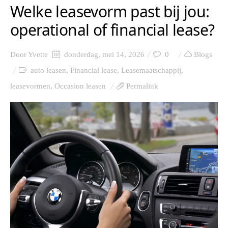
Welke leasevorm past bij jou:
operational of financial lease?
Door
Yvette
donderdag, mei 14, 2026
0
Blogs
auto leasen
,
Financial lease
,
Leasemaatschappij
,
leasevormen
,
Occasion leasen
Permalink