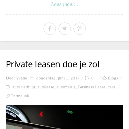
Lees meer...
Private leasen doe je zo!
Door
Yvette
donderdag, juni 1, 2017
0
Blogs
auto verhuur
,
autolease
,
automeisje
,
Business Lease
,
cars
Permalink