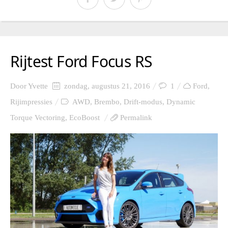
Rijtest Ford Focus RS
Door
Yvette
zondag, augustus 21, 2016
1
Ford
,
Rijimpressies
AWD
,
Brembo
,
Drift-modus
,
Dynamic
Torque Vectoring
,
EcoBoost
Permalink