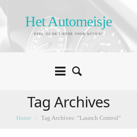
Het Automeisje
DEEL JIJ DE LIEFDE VOOR AUTO'S?
Tag Archives
Home
/
Tag Archives: "Launch Control"