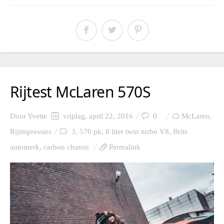
Rijtest McLaren 570S
Door
Yvette
vrijdag, april 22, 2016
0
McLaren
,
Rijimpressies
3
,
570 pk
,
8 liter twin turbo V8
,
Brits
automerk
,
carbon chassis
Permalink