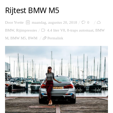
Rijtest BMW M5
Door
Yvette
maandag, augustus 20, 2018
0
BMW
,
Rijimpressies
4.4 liter V8
,
8-traps automaat
,
BMW
M
,
BMW M5
,
BWM
Permalink