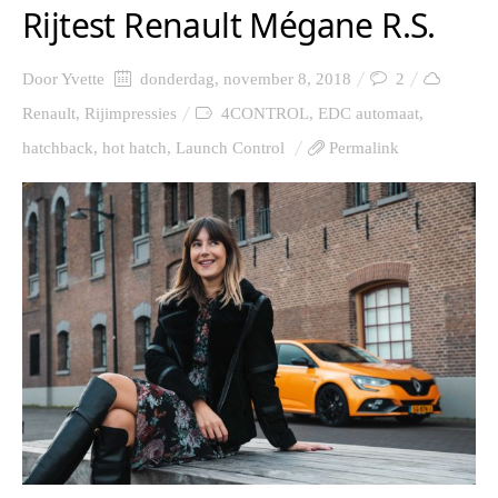
Rijtest Renault Mégane R.S.
Door
Yvette
donderdag, november 8, 2018
2
Renault
,
Rijimpressies
4CONTROL
,
EDC automaat
,
hatchback
,
hot hatch
,
Launch Control
Permalink