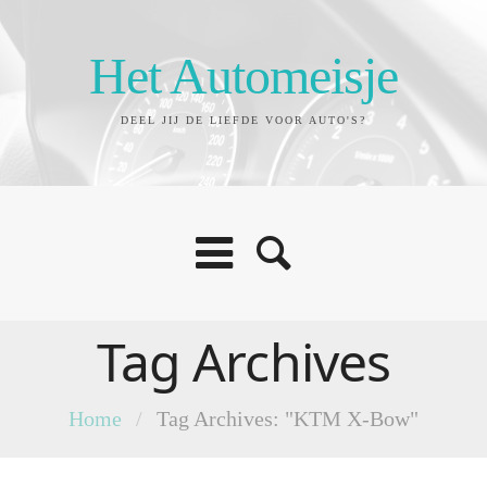
Het Automeisje
DEEL JIJ DE LIEFDE VOOR AUTO'S?
Tag Archives
Home
/
Tag Archives: "KTM X-Bow"