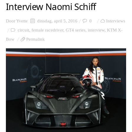
Interview Naomi Schiff
Door
Yvette
dinsdag, april 5, 2016
0
Interviews
circuit
,
female racedriver
,
GT4 series
,
interview
,
KTM X-
Bow
Permalink