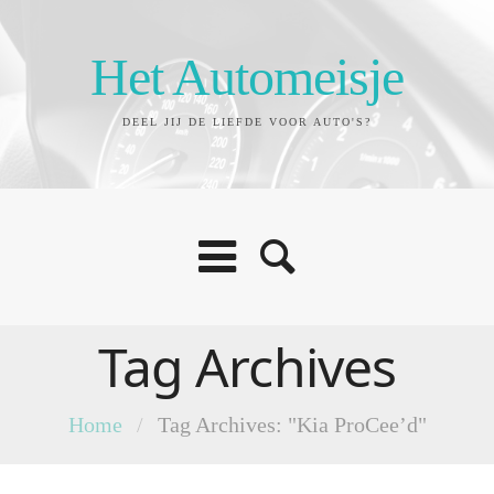
Het Automeisje
DEEL JIJ DE LIEFDE VOOR AUTO'S?
Tag Archives
Home
/
Tag Archives: "Kia ProCee’d"