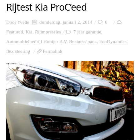
Rijtest Kia ProC’eed
Door
Yvette
donderdag, januari 2, 2014
0
Featured
,
Kia
,
Rijimpressies
7 jaar garantie
,
Automobielbedrijf Hooijer B.V
,
Business pack
,
EcoDynamics
,
flex steering
Permalink