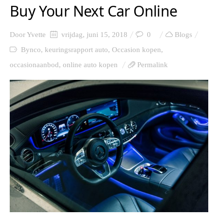
Buy Your Next Car Online
Door
Yvette
vrijdag, juni 15, 2018
0
Blogs
Bynco
,
keuringsrapport auto
,
Occasion kopen
,
occasionaanbod
,
online auto kopen
Permalink