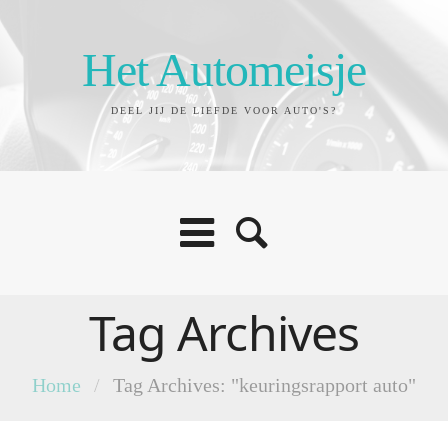
Het Automeisje
DEEL JIJ DE LIEFDE VOOR AUTO'S?
Tag Archives
Home
/
Tag Archives: "keuringsrapport auto"