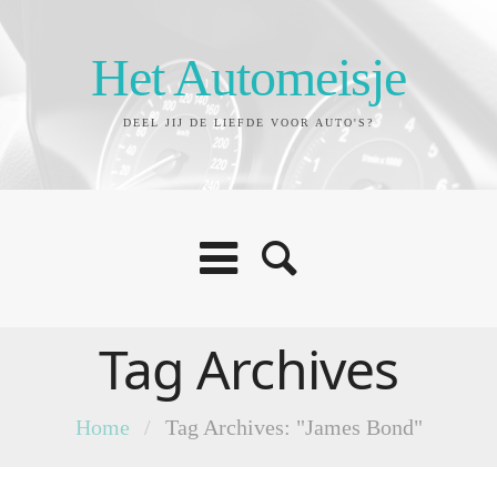
Het Automeisje
DEEL JIJ DE LIEFDE VOOR AUTO'S?
Tag Archives
Home
/
Tag Archives: "James Bond"