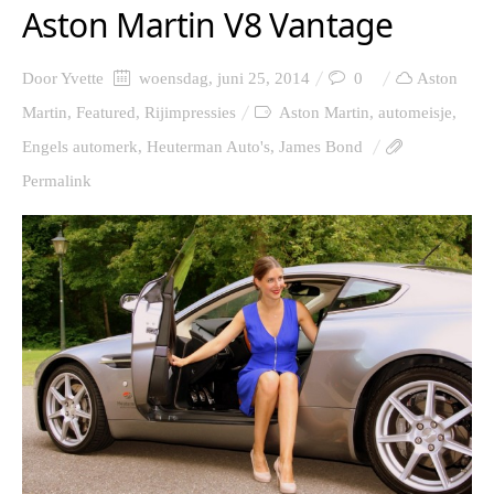
Aston Martin V8 Vantage
Door
Yvette
woensdag, juni 25, 2014
0
Aston
Martin
,
Featured
,
Rijimpressies
Aston Martin
,
automeisje
,
Engels automerk
,
Heuterman Auto's
,
James Bond
Permalink