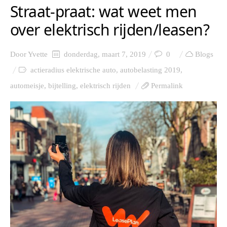
Straat-praat: wat weet men
over elektrisch rijden/leasen?
Door
Yvette
donderdag, maart 7, 2019
0
Blogs
actieradius elektrische auto
,
autobelasting 2019
,
automeisje
,
bijtelling
,
elektrisch rijden
Permalink