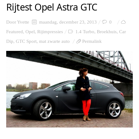
Rijtest Opel Astra GTC
Door
Yvette
maandag, december 23, 2013
0
Featured
,
Opel
,
Rijimpressies
1.4 Turbo
,
Broekhuis
,
Car
Dip
,
GTC Sport
,
mat zwarte auto
Permalink