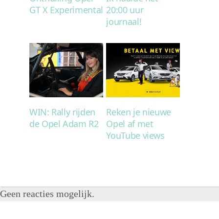
GT X Experimental
20:00 uur
journaal!
WIN: Rally rijden
Reken je nieuwe
de Opel Adam R2
Opel af met
YouTube views
Geen reacties mogelijk.