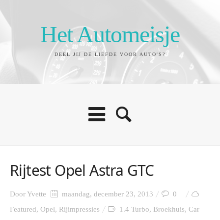
Het Automeisje
DEEL JIJ DE LIEFDE VOOR AUTO'S?
Rijtest Opel Astra GTC
Door
Yvette
maandag, december 23, 2013
0
Featured
,
Opel
,
Rijimpressies
1.4 Turbo
,
Broekhuis
,
Car