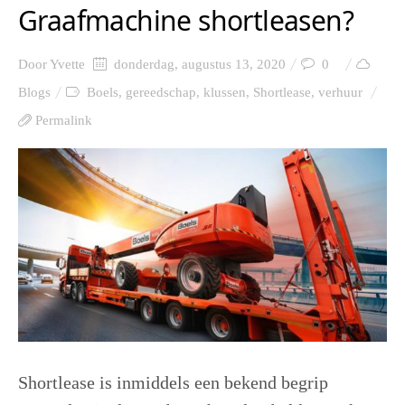
Graafmachine shortleasen?
Door
Yvette
donderdag, augustus 13, 2020
0
Blogs
Boels
,
gereedschap
,
klussen
,
Shortlease
,
verhuur
Permalink
Shortlease is inmiddels een bekend begrip