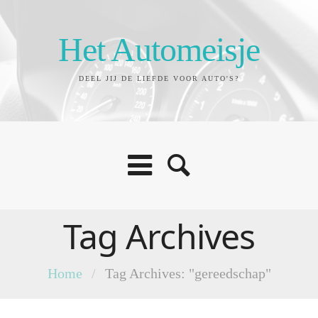
Het Automeisje
DEEL JIJ DE LIEFDE VOOR AUTO'S?
Tag Archives
Home
/
Tag Archives: "gereedschap"