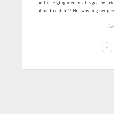
ontbijtje ging mee on-the-go. De krie
plane to catch’’! Het was nog net gee
Le