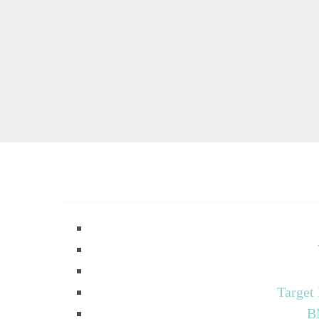
Target
B