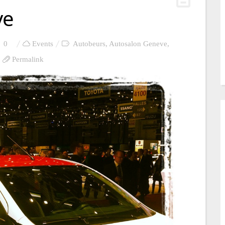
ve
0
Events
Autobeurs
,
Autosalon Geneve
,
Permalink