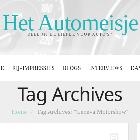
Het Automeisje
DEEL JIJ DE LIEFDE VOOR AUTO'S?
JE
RIJ-IMPRESSIES
BLOGS
INTERVIEWS
DA
Tag Archives
Home
/
Tag Archives: "Geneva Motorshow"