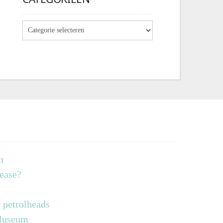
n
lease?
 petrolheads
 Museum