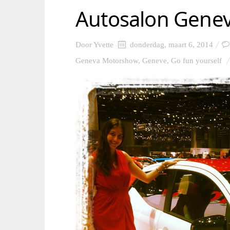
Autosalon Gene
Door
Yvette
donderdag, maart 6, 2014
Geneva Motorshow
,
Geneve
,
Go fun yourself