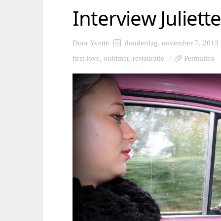
Interview Juliett
Door
Yvette
donderdag, november 7, 2013
first love
,
oldtimer
,
restauratie
Permalink