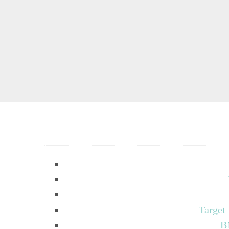
Target
B