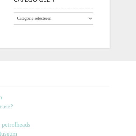
n
lease?
 petrolheads
 Museum