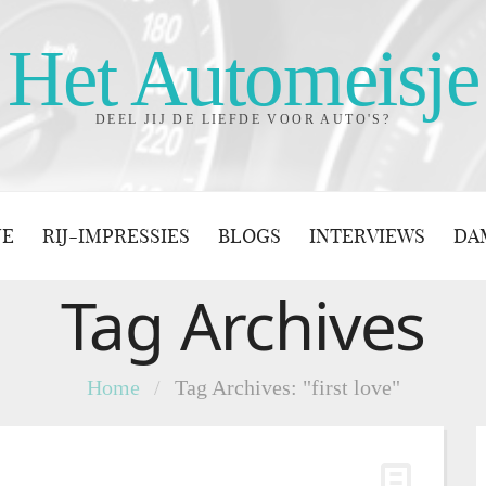
Het Automeisje
DEEL JIJ DE LIEFDE VOOR AUTO'S?
JE
RIJ-IMPRESSIES
BLOGS
INTERVIEWS
DA
Tag Archives
Home
/
Tag Archives: "first love"