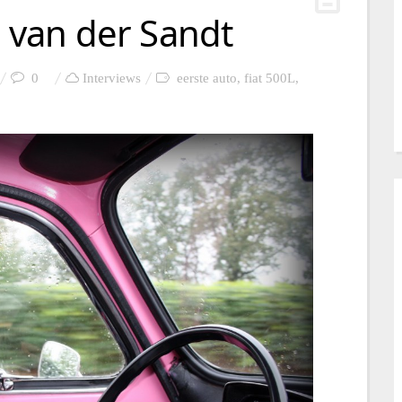
e van der Sandt
0
Interviews
eerste auto
,
fiat 500L
,