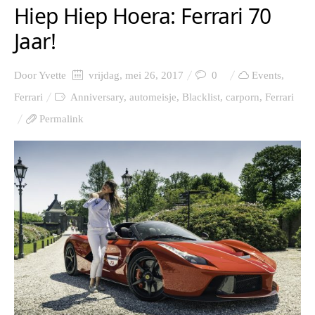
Hiep Hiep Hoera: Ferrari 70
Jaar!
Door
Yvette
vrijdag, mei 26, 2017
0
Events
,
Ferrari
Anniversary
,
automeisje
,
Blacklist
,
carporn
,
Ferrari
Permalink