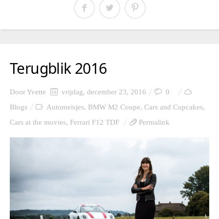
Terugblik 2016
Door
Yvette
vrijdag, december 23, 2016
0
Blogs
Automeisjes
,
BMW M2 Coupe
,
Cars and Cupcakes
,
Cars at the movies
,
Ferrari F12 TDF
Permalink