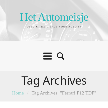
Het Automeisje
DEEL JIJ DE LIEFDE VOOR AUTO'S?
Tag Archives
Home
/
Tag Archives: "Ferrari F12 TDF"