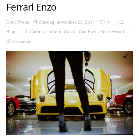
Ferrari Enzo
Door
Yvette
dinsdag, november 21, 2017
0
Blogs
Carbon
,
carporn
,
Classic Car
,
Enzo
,
Enzo Ferrari
Permalink