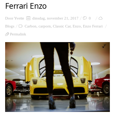
Ferrari Enzo
Door
Yvette
dinsdag, november 21, 2017
0
Blogs
Carbon
,
carporn
,
Classic Car
,
Enzo
,
Enzo Ferrari
Permalink