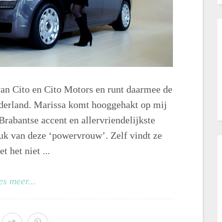
van Cito en Cito Motors en runt daarmee de
derland. Marissa komt hooggehakt op mij
rabantse accent en allervriendelijkste
ruk van deze ‘powervrouw’. Zelf vindt ze
t het niet ...
es meer...