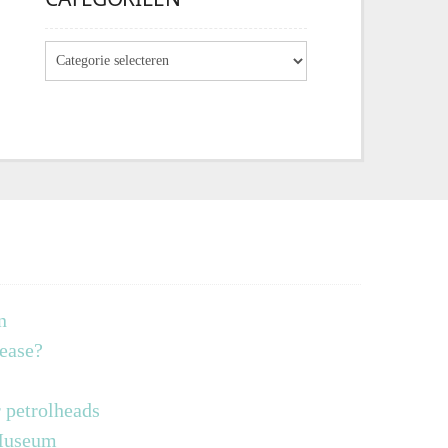
n
lease?
 petrolheads
 Museum