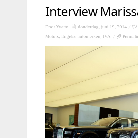
Interview Maris
Door
Yvette
donderdag, juni 19, 2014
Motors
,
Engelse automerken
,
IVA
Permali