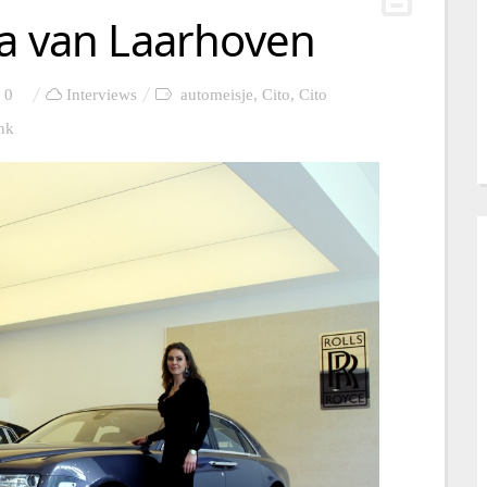
sa van Laarhoven
0
Interviews
automeisje
,
Cito
,
Cito
nk