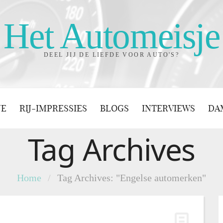
Het Automeisje
DEEL JIJ DE LIEFDE VOOR AUTO'S?
JE
RIJ-IMPRESSIES
BLOGS
INTERVIEWS
DA
Tag Archives
Home
/
Tag Archives: "Engelse automerken"