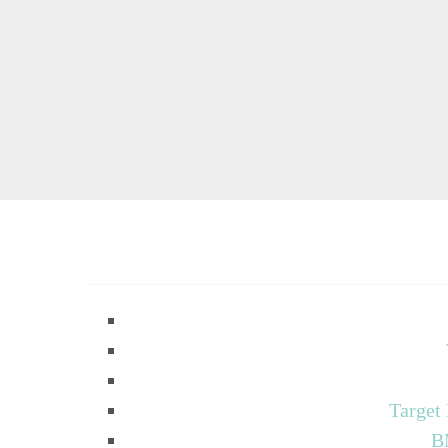
Target
B