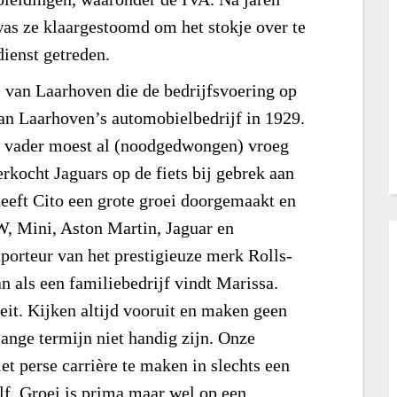
was ze klaargestoomd om het stokje over te
dienst getreden.
e van Laarhoven die de bedrijfsvoering op
van Laarhoven’s automobielbedrijf in 1929.
r vader moest al (noodgedwongen) vroeg
rkocht Jaguars op de fiets bij gebrek aan
 heeft Cito een grote groei doorgemaakt en
 Mini, Aston Martin, Jaguar en
porteur van het prestigieuze merk Rolls-
n als een familiebedrijf vindt Marissa.
teit. Kijken altijd vooruit en maken geen
lange termijn niet handig zijn. Onze
et perse carrière te maken in slechts een
zelf. Groei is prima maar wel op een