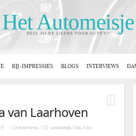
Het Automeisje
DEEL JIJ DE LIEFDE VOOR AUTO'S?
JE
RIJ-IMPRESSIES
BLOGS
INTERVIEWS
DA
sa van Laarhoven
0
Interviews
automeisje
,
Cito
,
Cito