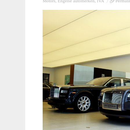
Motors
,
Engelse automerken
,
IVA
Permali