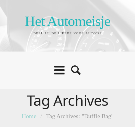
Het Automeisje
DEEL JIJ DE LIEFDE VOOR AUTO'S?
Tag Archives
Home
/
Tag Archives: "Duffle Bag"