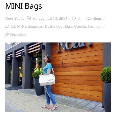
MINI Bags
Door
Yvette
zondag, juli 13, 2014
0
Blogs
BE MINI
,
damestas
,
Duffle Bag
,
Ekris Utrecht
,
Fashion
Permalink