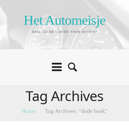
Het Automeisje
DEEL JIJ DE LIEFDE VOOR AUTO'S?
Tag Archives
Home
/
Tag Archives: "dode hoek"