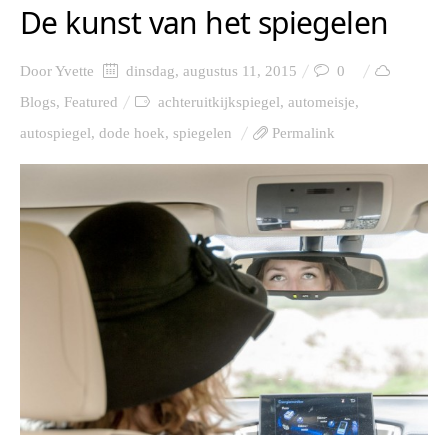
De kunst van het spiegelen
Door
Yvette
dinsdag, augustus 11, 2015
0
Blogs
,
Featured
achteruitkijkspiegel
,
automeisje
,
autospiegel
,
dode hoek
,
spiegelen
Permalink