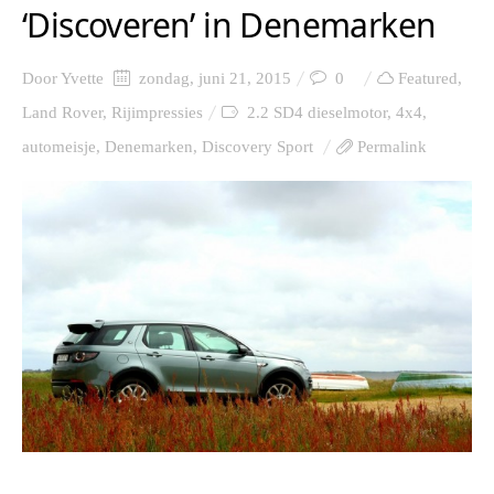
‘Discoveren’ in Denemarken
Door
Yvette
zondag, juni 21, 2015
0
Featured
,
Land Rover
,
Rijimpressies
2.2 SD4 dieselmotor
,
4x4
,
automeisje
,
Denemarken
,
Discovery Sport
Permalink