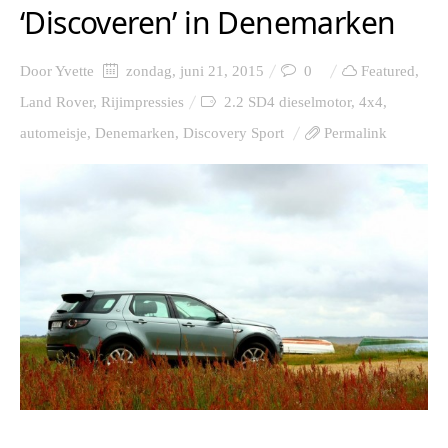
‘Discoveren’ in Denemarken
Door
Yvette
zondag, juni 21, 2015
0
Featured
,
Land Rover
,
Rijimpressies
2.2 SD4 dieselmotor
,
4x4
,
automeisje
,
Denemarken
,
Discovery Sport
Permalink