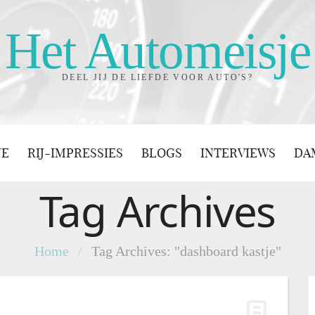
Het Automeisje
DEEL JIJ DE LIEFDE VOOR AUTO'S?
JE
RIJ-IMPRESSIES
BLOGS
INTERVIEWS
DA
Tag Archives
Home
/
Tag Archives: "dashboard kastje"