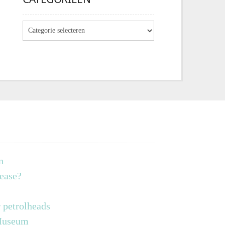
n
lease?
 petrolheads
 Museum