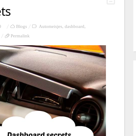
ts
0
Blogs
Automeisjes
,
dashboard
,
Permalink