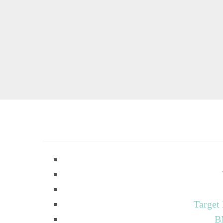
Target
B