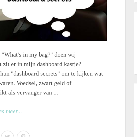
 ''What's in my bag?'' doen wij
 zit er in mijn dashboard kastje?
un ''dashboard secrets'' om te kijken wat
aren. Voedsel, zwart geld of
kt als vervanger van ...
es meer...