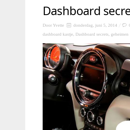
Dashboard secre
Door
Yvette
donderdag, juni 5, 2014
dashboard kastje
,
Dashboard secrets
,
geheimen