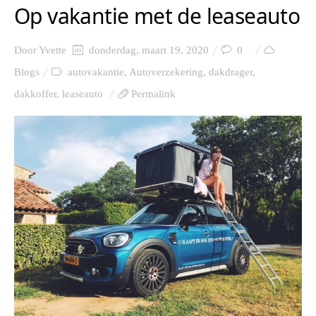
Op vakantie met de leaseauto
Door
Yvette
donderdag, maart 19, 2020
0
Blogs
autovakantie
,
Autoverzekering
,
dakdrager
,
dakkoffer
,
leaseauto
Permalink