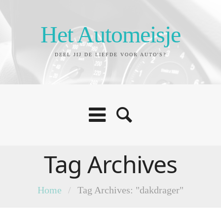
Het Automeisje
DEEL JIJ DE LIEFDE VOOR AUTO'S?
Tag Archives
Home
/
Tag Archives: "dakdrager"