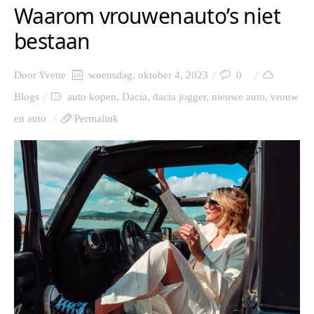
Waarom vrouwenauto’s niet
bestaan
Door
Yvette
woensdag, oktober 4, 2023
0
Blogs
auto kopen
,
Dacia
,
dacia jogger
,
nieuwe auto
,
vrouw
en auto
Permalink