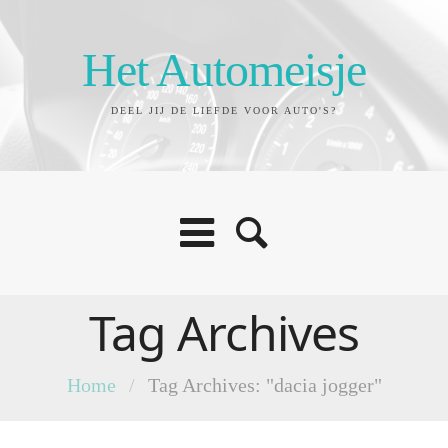
Het Automeisje
DEEL JIJ DE LIEFDE VOOR AUTO'S?
Tag Archives
Home
/
Tag Archives: "dacia jogger"