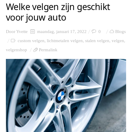
Welke velgen zijn geschikt
voor jouw auto
Door
Yvette
maandag, januari 17, 2022
0
Blogs
custom velgen
,
lichtmetalen velgen
,
stalen velgen
,
velgen
,
velgenshop
Permalink