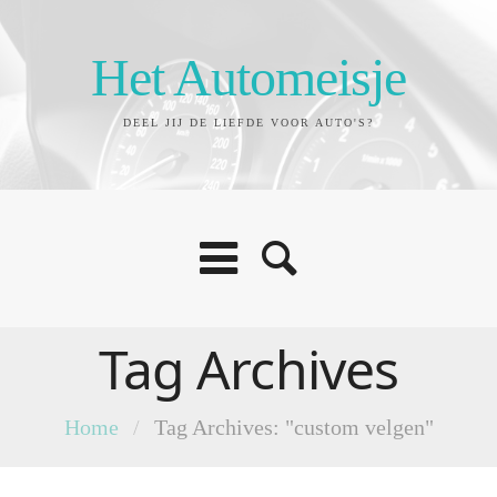
Het Automeisje
DEEL JIJ DE LIEFDE VOOR AUTO'S?
Tag Archives
Home
/
Tag Archives: "custom velgen"