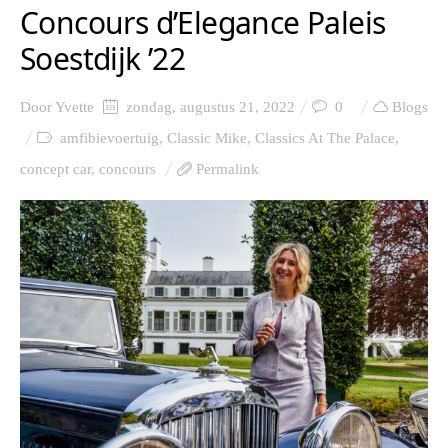
Concours d’Elegance Paleis
Soestdijk ’22
Door
Yvette
zondag, augustus 21, 2022
0
Blogs
amfibievoertuig
,
Classic Mike
,
Classics At The Palace
,
concept car
,
concours
Permalink