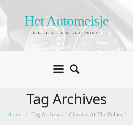
Het Automeisje
DEEL JIJ DE LIEFDE VOOR AUTO'S?
Tag Archives
Home
/
Tag Archives: "Classics At The Palace"