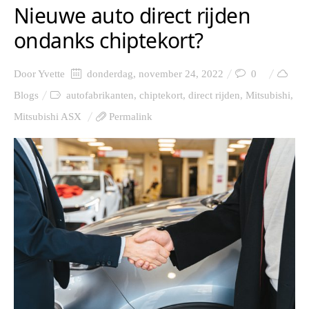
Nieuwe auto direct rijden
ondanks chiptekort?
Door
Yvette
donderdag, november 24, 2022
0
Blogs
autofabrikanten
,
chiptekort
,
direct rijden
,
Mitsubishi
,
Mitsubishi ASX
Permalink