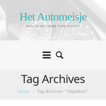
Het Automeisje
DEEL JIJ DE LIEFDE VOOR AUTO'S?
Tag Archives
Home
/
Tag Archives: "chiptekort"