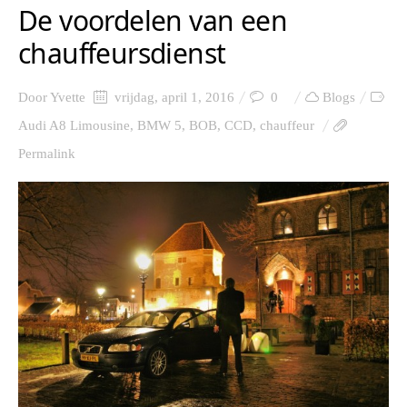
De voordelen van een
chauffeursdienst
Door
Yvette
vrijdag, april 1, 2016
0
Blogs
Audi A8 Limousine
,
BMW 5
,
BOB
,
CCD
,
chauffeur
Permalink