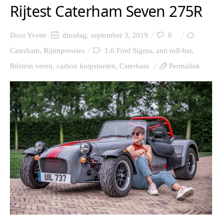
Rijtest Caterham Seven 275R
Door
Yvette
dinsdag, september 3, 2019
0
Caterham
,
Rijimpressies
1.6 Ford Sigma
,
anti roll-bar
,
Bilstein veren
,
carbon kuipstoelen
,
Caterham
Permalink