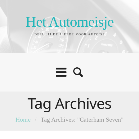
Het Automeisje
DEEL JIJ DE LIEFDE VOOR AUTO'S?
Tag Archives
Home
/
Tag Archives: "Caterham Seven"