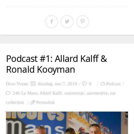
Podcast #1: Allard Kalff &
Ronald Kooyman
Door
Yvette
dinsdag, mei 7, 2019
0
Podcast
24h Le Mans
,
Allard Kalff
,
automeisje
,
automotive
,
car
collection
Permalink