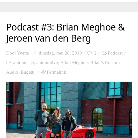
Podcast #3: Brian Meghoe &
Jeroen van den Berg
Door
Yvette
dinsdag, mei 28, 2019
2
Podcast
automeisje
,
automotive
,
Brian Meghoe
,
Brian’s Custom
Audio
,
Bugatti
Permalink