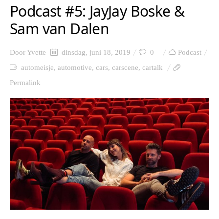
Podcast #5: JayJay Boske &
Sam van Dalen
Door
Yvette
dinsdag, juni 18, 2019
0
Podcast
automeisje
,
automotive
,
cars
,
carscene
,
cartalk
Permalink