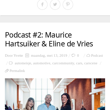
Podcast #2: Maurice
Hartsuiker & Eline de Vries
Door
Yvette
maandag, mei 13, 2019
0
Podcast
automeisje
,
automotive
,
carcommunity
,
cars
,
carscene
Permalink