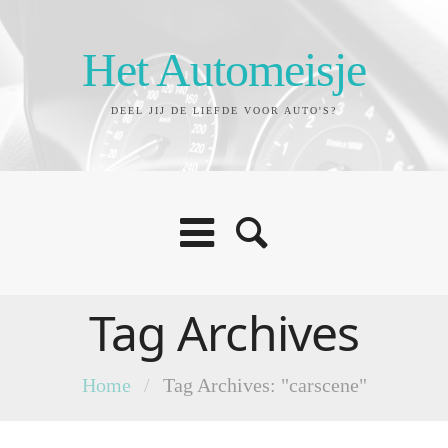
Het Automeisje
DEEL JIJ DE LIEFDE VOOR AUTO'S?
Tag Archives
Home
/
Tag Archives: "carscene"