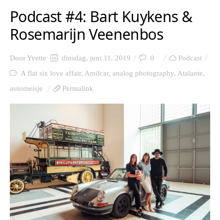
Podcast #4: Bart Kuykens &
Rosemarijn Veenenbos
Door
Yvette
dinsdag, juni 11, 2019
0
Podcast
A flat six love affair
,
Amilcar
,
analog photography
,
Atalante
,
automeisje
Permalink