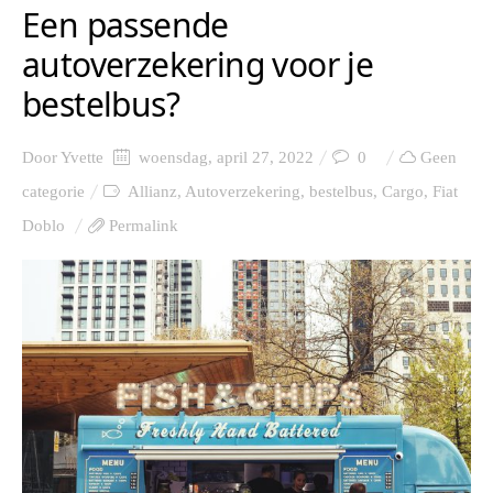
Een passende
autoverzekering voor je
bestelbus?
Door
Yvette
woensdag, april 27, 2022
0
Geen
categorie
Allianz
,
Autoverzekering
,
bestelbus
,
Cargo
,
Fiat
Doblo
Permalink