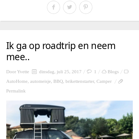
Ik ga op roadtrip en neem
mee..
Door
Yvette
dinsdag, juli 25, 2017
1
Blogs
AutoHome
,
automeisje
,
BBQ
,
brikettenstarter
,
Camper
Permalink