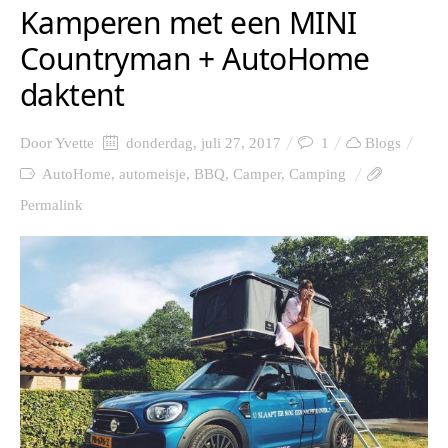
Kamperen met een MINI
Countryman + AutoHome
daktent
Door
Yvette
donderdag, juli 27, 2017
1
Blogs
AutoHome
,
automeisje
,
BBQ
,
Camper
,
Camping
Permalink