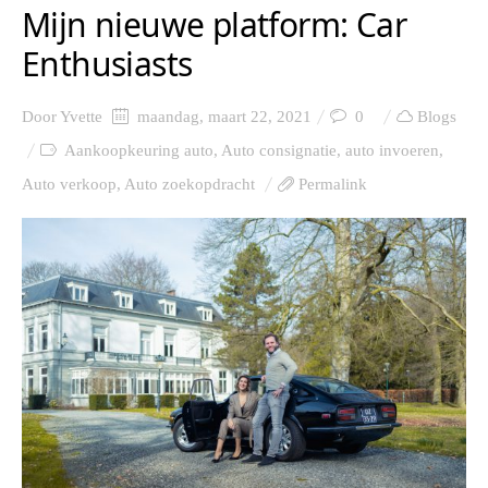
Mijn nieuwe platform: Car
Enthusiasts
Door
Yvette
maandag, maart 22, 2021
0
Blogs
Aankoopkeuring auto
,
Auto consignatie
,
auto invoeren
,
Auto verkoop
,
Auto zoekopdracht
Permalink