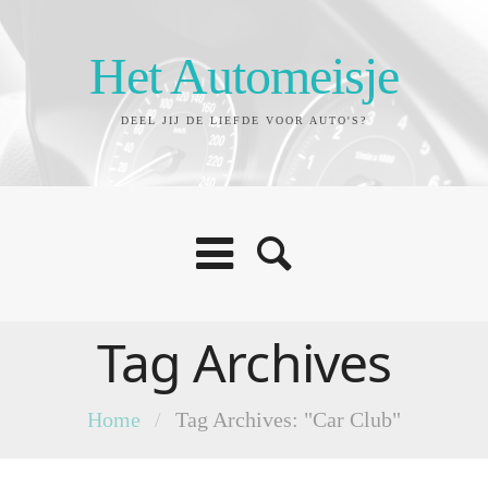
Het Automeisje
DEEL JIJ DE LIEFDE VOOR AUTO'S?
Tag Archives
Home
/
Tag Archives: "Car Club"