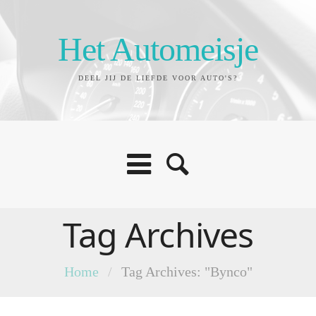
Het Automeisje
DEEL JIJ DE LIEFDE VOOR AUTO'S?
Tag Archives
Home
/
Tag Archives: "Bynco"