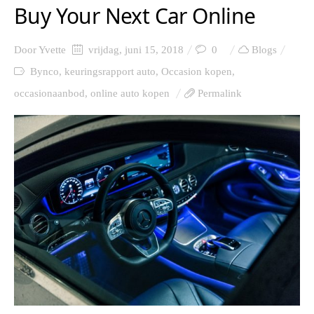
Buy Your Next Car Online
Door
Yvette
vrijdag, juni 15, 2018
0
Blogs
Bynco
,
keuringsrapport auto
,
Occasion kopen
,
occasionaanbod
,
online auto kopen
Permalink