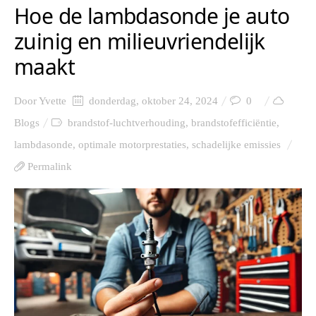
Hoe de lambdasonde je auto
zuinig en milieuvriendelijk
maakt
Door
Yvette
donderdag, oktober 24, 2024
0
Blogs
brandstof-luchtverhouding
,
brandstofefficiëntie
,
lambdasonde
,
optimale motorprestaties
,
schadelijke emissies
Permalink