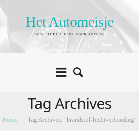
Het Automeisje
DEEL JIJ DE LIEFDE VOOR AUTO'S?
Tag Archives
Home
/
Tag Archives: "brandstof-luchtverhouding"