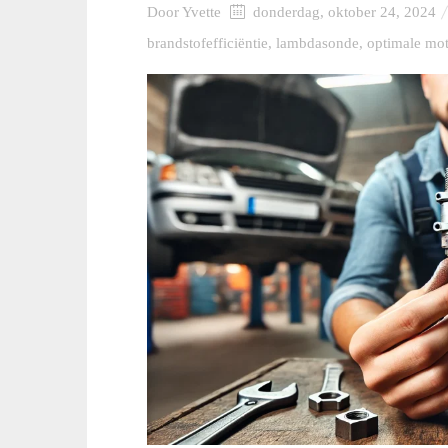
Door
Yvette
donderdag, oktober 24, 2024
brandstofefficiëntie
,
lambdasonde
,
optimale mot