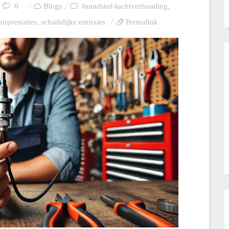
0
Blogs
brandstof-luchtverhouding
,
orprestaties
,
schadelijke emissies
Permalink