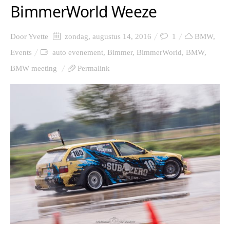
BimmerWorld Weeze
Door
Yvette
zondag, augustus 14, 2016
1
BMW
,
Events
auto evenement
,
Bimmer
,
BimmerWorld
,
BMW
,
BMW meeting
Permalink