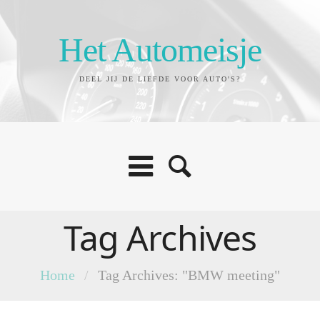
Het Automeisje
DEEL JIJ DE LIEFDE VOOR AUTO'S?
Tag Archives
Home
/
Tag Archives: "BMW meeting"