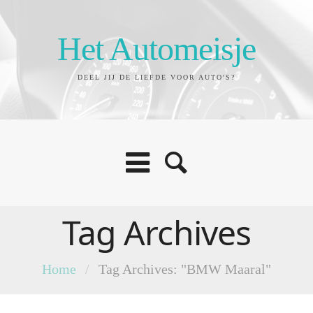
Het Automeisje
DEEL JIJ DE LIEFDE VOOR AUTO'S?
Tag Archives
Home
/
Tag Archives: "BMW Maaral"