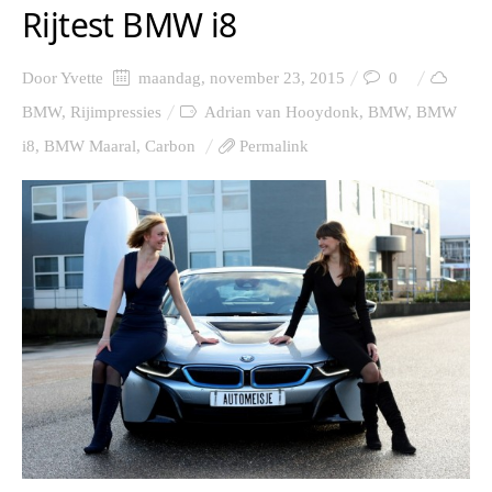
Rijtest BMW i8
Door
Yvette
maandag, november 23, 2015
0
BMW
,
Rijimpressies
Adrian van Hooydonk
,
BMW
,
BMW
i8
,
BMW Maaral
,
Carbon
Permalink