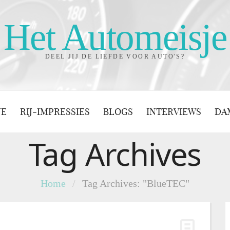
Het Automeisje
DEEL JIJ DE LIEFDE VOOR AUTO'S?
JE
RIJ-IMPRESSIES
BLOGS
INTERVIEWS
DA
Tag Archives
Home
/
Tag Archives: "BlueTEC"