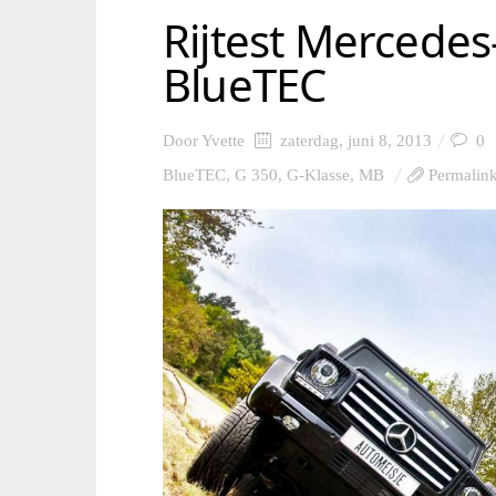
Rijtest Mercede
BlueTEC
Door
Yvette
zaterdag, juni 8, 2013
0
BlueTEC
,
G 350
,
G-Klasse
,
MB
Permalin