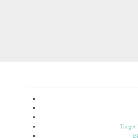
Target
B