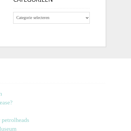
n
lease?
 petrolheads
 Museum