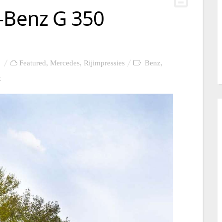
s-Benz G 350
Featured
,
Mercedes
,
Rijimpressies
Benz
,
k