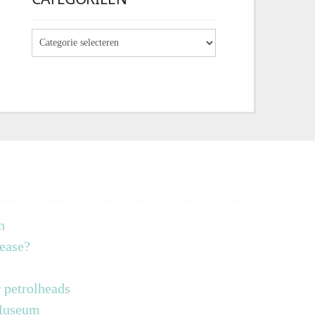
n
lease?
 petrolheads
 Museum