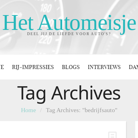
Het Automeisje
DEEL JIJ DE LIEFDE VOOR AUTO'S?
JE
RIJ-IMPRESSIES
BLOGS
INTERVIEWS
DA
Tag Archives
Home
/
Tag Archives: "bedrijfsauto"