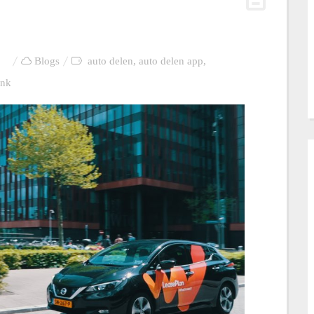
Blogs
auto delen
,
auto delen app
,
ink