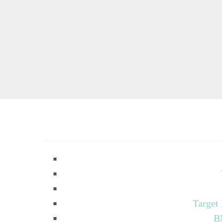
Target
B