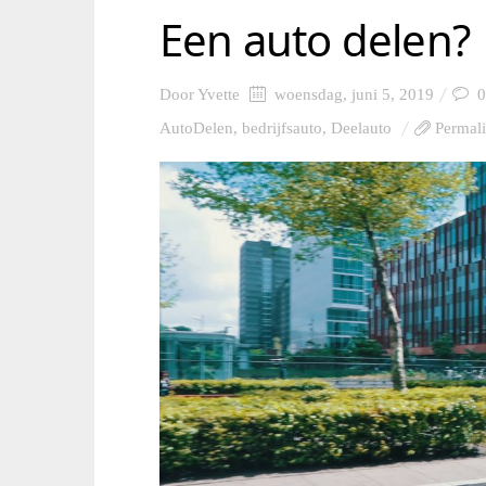
Een auto delen?
Door
Yvette
woensdag, juni 5, 2019
0
AutoDelen
,
bedrijfsauto
,
Deelauto
Permal