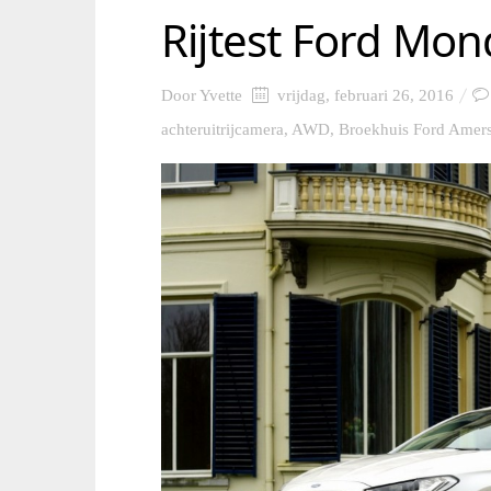
Rijtest Ford Mon
Door
Yvette
vrijdag, februari 26, 2016
achteruitrijcamera
,
AWD
,
Broekhuis Ford Amers