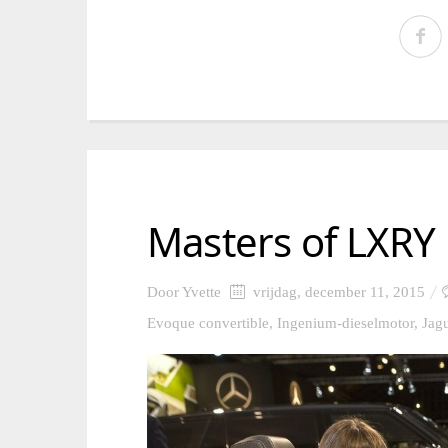
Masters of LXRY
Door
Yvette
vrijdag, december 11, 2015
Evoque convertible
,
Ingenium-dieselmotor
,
Jag