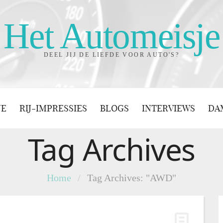
Het Automeisje
DEEL JIJ DE LIEFDE VOOR AUTO'S?
JE
RIJ-IMPRESSIES
BLOGS
INTERVIEWS
DA
Tag Archives
Home
/
Tag Archives: "AWD"