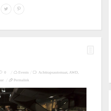
0
Events
Achttrapsautomaat
,
AWD
,
uar
Permalink