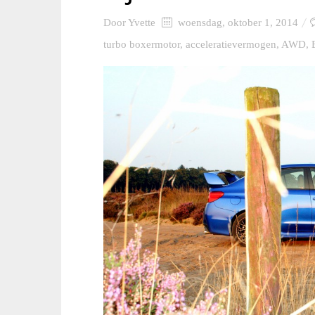
Door
Yvette
woensdag, oktober 1, 2014
turbo boxermotor
,
acceleratievermogen
,
AWD
,