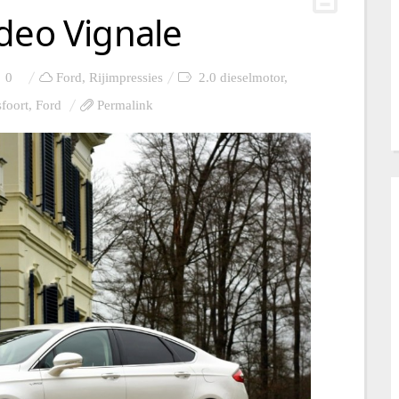
deo Vignale
0
Ford
,
Rijimpressies
2.0 dieselmotor
,
foort
,
Ford
Permalink