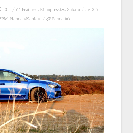
0
Featured
,
Rijimpressies
,
Subaru
2.5
BPM
,
Harman/Kardon
Permalink